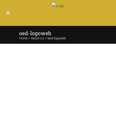
oed-logoweb
Home
>
About Us
>
oed-logoweb