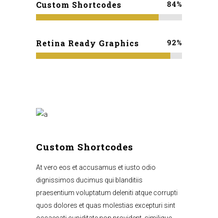
84
%
Custom Shortcodes
92
%
Retina Ready Graphics
Custom Shortcodes
At vero eos et accusamus et iusto odio
dignissimos ducimus qui blanditiis
praesentium voluptatum deleniti atque corrupti
quos dolores et quas molestias excepturi sint
occaecati cupiditate non provident, similique