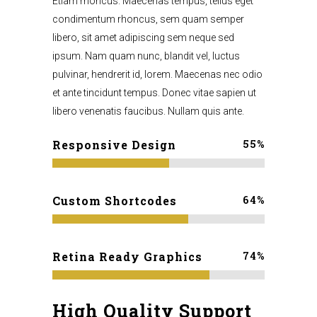
Etiam rhoncus. Maecenas tempus, tellus eget
condimentum rhoncus, sem quam semper
libero, sit amet adipiscing sem neque sed
ipsum. Nam quam nunc, blandit vel, luctus
pulvinar, hendrerit id, lorem. Maecenas nec odio
et ante tincidunt tempus. Donec vitae sapien ut
libero venenatis faucibus. Nullam quis ante.
55
%
Responsive Design
64
%
Custom Shortcodes
74
%
Retina Ready Graphics
High Quality Support